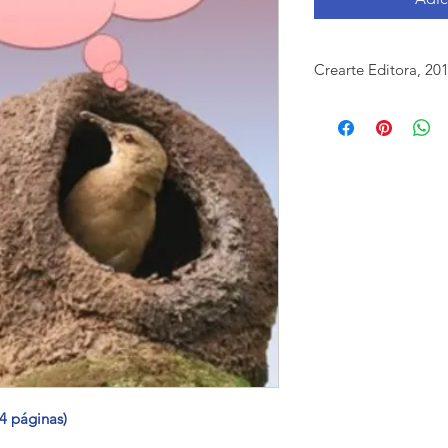
Crearte Editora, 20
ISBN: 978858027092-
   (44 páginas)