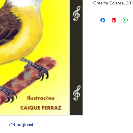
Crearte Editora, 20
ISBN: 978858027095-
              (44 páginas)