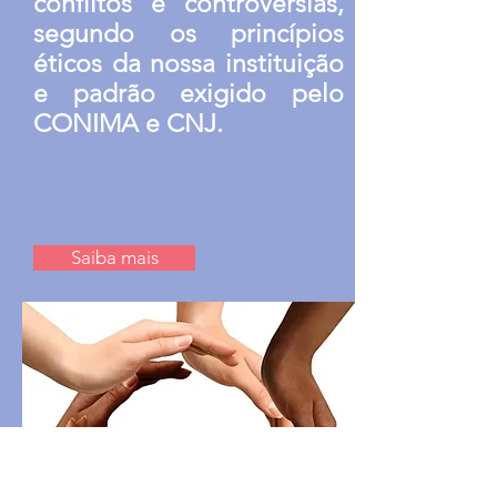
conflitos e controvérsias,
segundo os princípios
éticos da nossa instituição
e padrão exigido pelo
CONIMA e CNJ.
Saiba mais