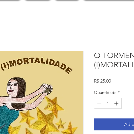
O TORME
(I)MORTAL
Preço
R$ 25,00
Quantidade
*
Adic