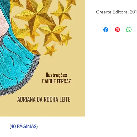
Crearte Editora, 20
ISBN: 978858027116-
               (40 PÁGINAS)