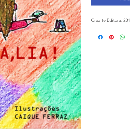
Crearte Editora, 20
ISBN: 978858027146-