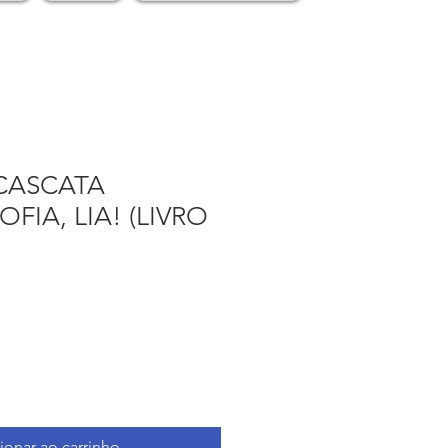
 CASCATA
FIA, LIA! (LIVRO
)
ionar ao carrinho